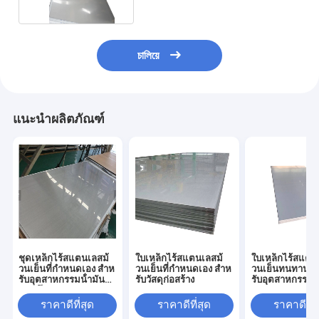
চালিয়ে
แนะนำผลิตภัณฑ์
ชุดเหล็กไร้สแตนเลสม้
ใบเหล็กไร้สแตนเลสม้
ใบเหล็กไร้สแตน
วนเย็นที่กําหนดเอง สําห
วนเย็นที่กําหนดเอง สําห
วนเย็นทนทานสูง
รับอุตสาหกรรมน้ํามัน
รับวัสดุก่อสร้าง
รับอุตสาหกรรม
และก๊าซ
ราคาดีที่สุด
ราคาดีที่สุด
ราคาดีที่ส