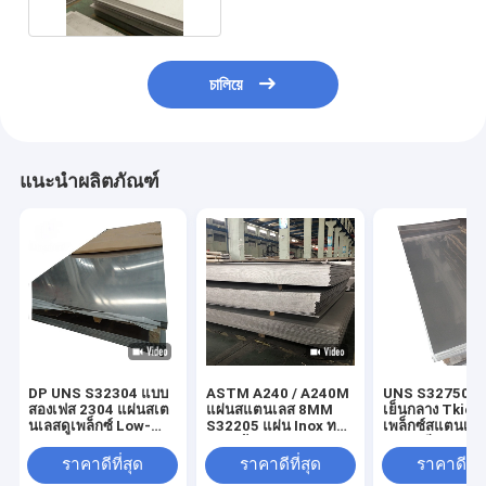
চালিয়ে
แนะนำผลิตภัณฑ์
DP UNS S32304 แบบ
ASTM A240 / A240M
UNS S32750 แผ
สองเฟส 2304 แผ่นสเต
แผ่นสแตนเลส 8MM
เย็นกลาง Tkick
นเลสดูเพล็กซ์ Low-
S32205 แผ่น Inox ทน
เพล็กซ์สแตนเลส
Alloy Plate
ความร้อน
สารเคมี
ราคาดีที่สุด
ราคาดีที่สุด
ราคาดีที่ส