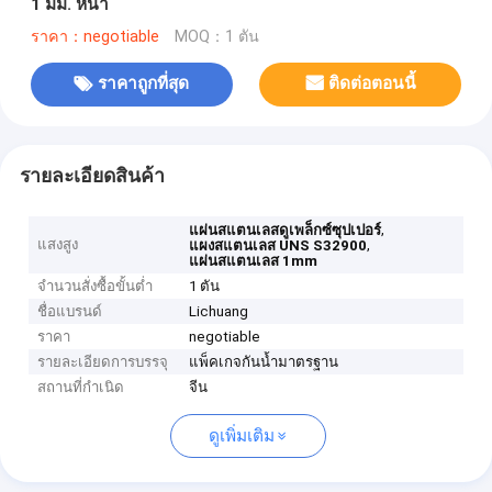
1 มม. หนา
ราคา：negotiable
MOQ：1 ตัน
ราคาถูกที่สุด
ติดต่อตอนนี้
รายละเอียดสินค้า
,
แผ่นสแตนเลสดูเพล็กซ์ซุปเปอร์
แสงสูง
,
แผงสแตนเลส UNS S32900
แผ่นสแตนเลส 1mm
จำนวนสั่งซื้อขั้นต่ำ
1 ตัน
ชื่อแบรนด์
Lichuang
ราคา
negotiable
รายละเอียดการบรรจุ
แพ็คเกจกันน้ำมาตรฐาน
สถานที่กำเนิด
จีน
ดูเพิ่มเติม